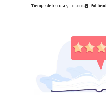
Colabora
Actividades para vacaciones
Tiempo de lectura
5 minutos
Publicad
Explora todos los productos