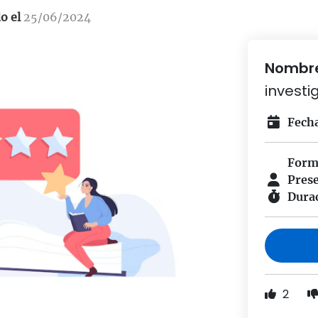
Agenda una reunión
o el
25/06/2024
Nombre
investi
Fecha
Form
Pres
Dura
2