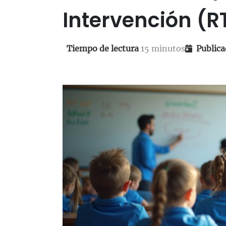
Colabora
Actividades para vacaciones
Intervención (R
Explora todos los productos
Tiempo de lectura
15 minutos
Publica