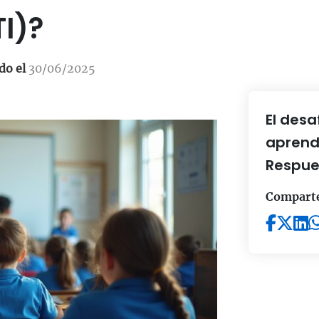
Agenda una reunión
TI)?
do el
30/06/2025
El desa
aprend
Respues
Compart