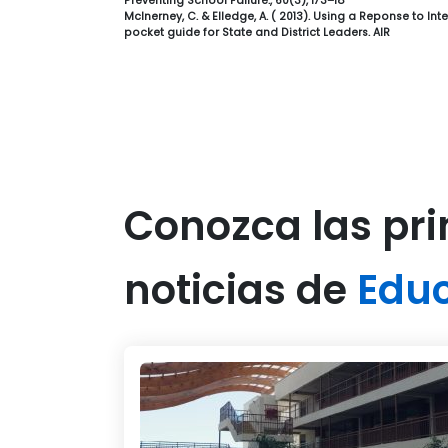
Preventing School Failure:, 60(3), 173–18
McInerney, C. & Elledge, A. ( 2013). Using a Reponse to I
pocket guide for State and District Leaders. AIR
Conozca las pri
noticias de
Edu