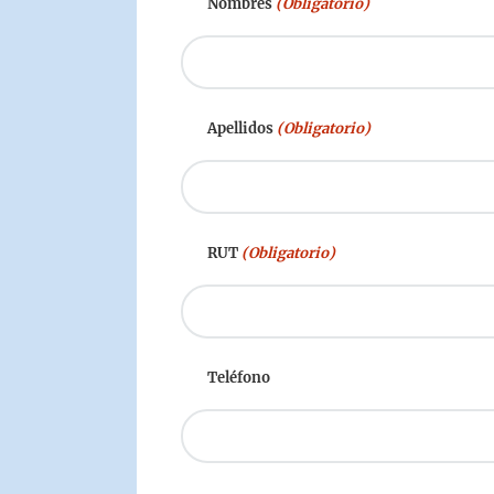
Colabora
Nombres
(Obligatorio)
Actividades para vacaciones
Explora todos los productos
Apellidos
(Obligatorio)
RUT
(Obligatorio)
Teléfono